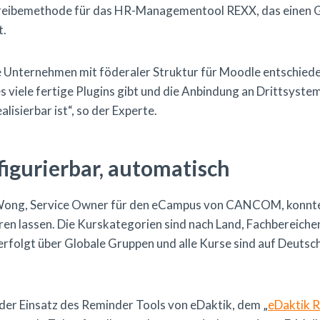
hreibemethode für das HR-Managementool REXX, das einen Gr
t.
e Unternehmen mit föderaler Struktur für Moodle entschied
 es viele fertige Plugins gibt und die Anbindung an Drittsyste
lisierbar ist“, so der Experte.
nfigurierbar, automatisch
Wong, Service Owner für den eCampus von CANCOM, konnten
ren lassen. Die Kurskategorien sind nach Land, Fachbereichen
erfolgt über Globale Gruppen und alle Kurse sind auf Deutsch
er Einsatz des Reminder Tools von eDaktik, dem „
eDaktik 