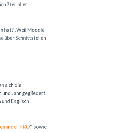
oßteil aller
en hat? „Weil Moodle
me über Schnittstellen
 sich die
 und Jahr gegliedert,
 und Englisch
Reminder PRO
“, sowie