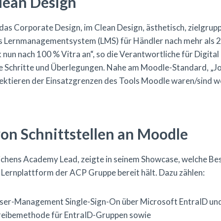
lean Design
das Corporate Design, im Clean Design, ästhetisch, zielgrup
 das Lernmanagementsystem (LMS) für Händler nach mehr als 2
un nach 100 % Vitra an“, so die Verantwortliche für Digital 
le Schritte und Überlegungen. Nahe am Moodle-Standard, „Joy
ektieren der Einsatzgrenzen des Tools Moodle waren/sind w
on Schnittstellen an Moodle
Zeichens Academy Lead, zeigte in seinem Showcase, welche Be
e Lernplattform der ACP Gruppe bereit hält. Dazu zählen:
User-Management Single-Sign-On über Microsoft EntraID un
hreibemethode für EntraID-Gruppen sowie