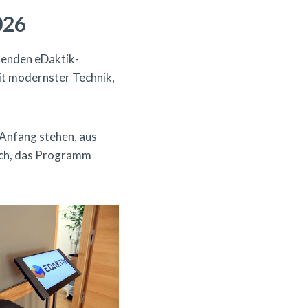
026
denden eDaktik-
it modernster Technik,
 Anfang stehen, aus
eich, das Programm