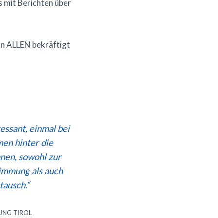
s mit Berichten über
on ALLEN bekräftigt
essant, einmal bei
en hinter die
nen, sowohl zur
immung als auch
tausch.“
UNG TIROL