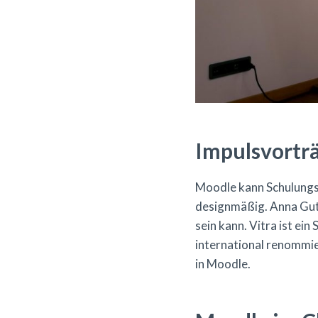
Impulsvorträ
Moodle kann Schulungss
designmäßig. Anna Gutj
sein kann. Vitra ist e
international renommie
in Moodle.