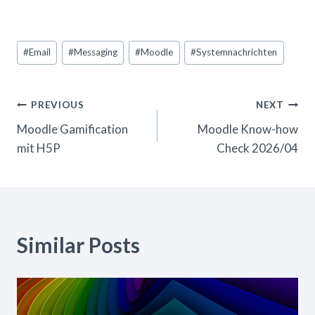
Post
#
Email
#
Messaging
#
Moodle
#
Systemnachrichten
Tags:
Beitrags-
PREVIOUS
NEXT
Moodle Gamification
Moodle Know-how
Navigation
mit H5P
Check 2026/04
Similar Posts