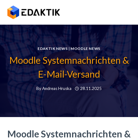
Skip
to
content
EDAKTIK NEWS
|
MOODLE NEWS
Moodle Systemnachrichten &
E-Mail-Versand
By
Andreas Hruska
28.11.2025
Moodle Systemnachrichten &