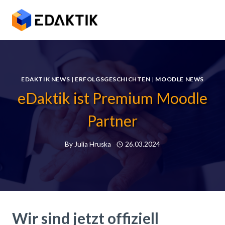
Skip
to
content
EDAKTIK NEWS
|
ERFOLGSGESCHICHTEN
|
MOODLE NEWS
eDaktik ist Premium Moodle
Partner
By
Julia Hruska
26.03.2024
Wir sind jetzt offiziell