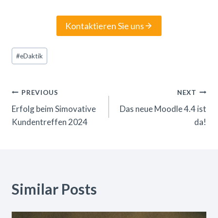
Kontaktieren Sie uns
Post
#
eDaktik
Tags:
Beitrags-
PREVIOUS
NEXT
Erfolg beim Simovative
Das neue Moodle 4.4 ist
Navigation
Kundentreffen 2024
da!
Similar Posts