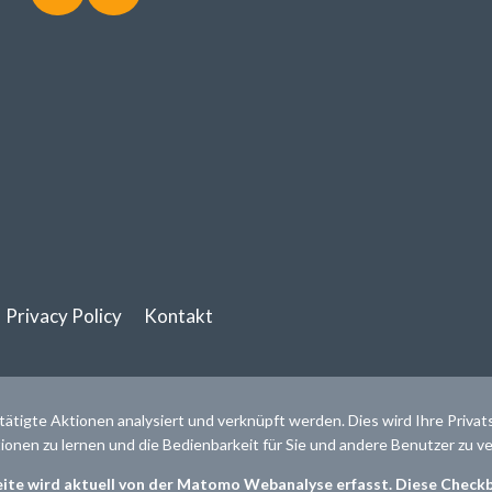
Privacy Policy
Kontakt
etätigte Aktionen analysiert und verknüpft werden. Dies wird Ihre Privat
ionen zu lernen und die Bedienbarkeit für Sie und andere Benutzer zu v
eite wird aktuell von der Matomo Webanalyse erfasst. Diese Check