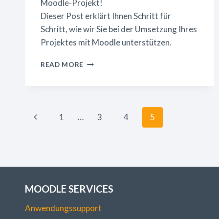
Moodle-Projekt!
Dieser Post erklärt Ihnen Schritt für
Schritt, wie wir Sie bei der Umsetzung Ihres
Projektes mit Moodle unterstützen.
MOODLE-
READ MORE
PROJEKTSTART
MIT
EDAKTIK
Page
Previous
1
…
3
4
5
Page
navigation
MOODLE SERVICES
Anwendungssupport