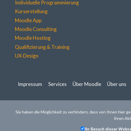
Individuelle Programmierung
Kurserstellung
Moodle App
Moodle Consulting
Moodle Hosting
Qualifizierung & Training
UX-Design
Impressum
Services
Über Moodle
Über uns
Sie haben die Möglichkeit zu verhindern, dass von Ihnen hier g
Ihren Akt
Ihr Besuch dieser Webs